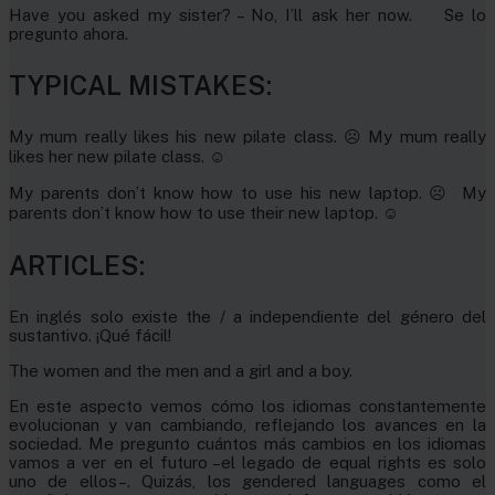
Have you asked my sister? – No, I’ll ask her now. Se lo
pregunto ahora.
TYPICAL MISTAKES:
My mum really likes his new pilate class. ☹ My mum really
likes her new pilate class. ☺
My parents don’t know how to use his new laptop. ☹ My
parents don’t know how to use their new laptop. ☺
ARTICLES:
En inglés solo existe the / a independiente del género del
sustantivo. ¡Qué fácil!
The women and the men and a girl and a boy.
En este aspecto vemos cómo los idiomas constantemente
evolucionan y van cambiando, reflejando los avances en la
sociedad. Me pregunto cuántos más cambios en los idiomas
vamos a ver en el futuro –el legado de equal rights es solo
uno de ellos–. Quizás, los gendered languages como el