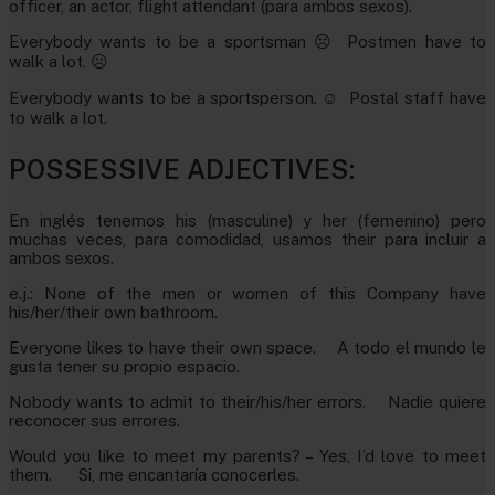
officer, an actor, flight attendant (para ambos sexos).
Everybody wants to be a sportsman ☹ Postmen have to
walk a lot. ☹
Everybody wants to be a sportsperson. ☺ Postal staff have
to walk a lot.
POSSESSIVE ADJECTIVES:
En inglés tenemos his (masculine) y her (femenino) pero
muchas veces, para comodidad, usamos their para incluir a
ambos sexos.
e.j.: None of the men or women of this Company have
his/her/their own bathroom.
Everyone likes to have their own space. A todo el mundo le
gusta tener su propio espacio.
Nobody wants to admit to their/his/her errors. Nadie quiere
reconocer sus errores.
Would you like to meet my parents? – Yes, I’d love to meet
them. Si, me encantaría conocerles.