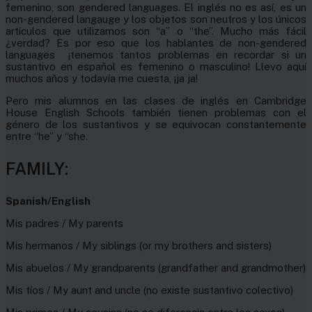
femenino, son gendered languages. El inglés no es así, es un
non-gendered langauge y los objetos son neutros y los únicos
artículos que utilizamos son “a” o “the”. Mucho más fácil
¿verdad? Es por eso que los hablantes de non-gendered
languages ¡tenemos tantos problemas en recordar si un
sustantivo en español es femenino o masculino! Llevo aquí
muchos años y todavía me cuesta, ¡ja ja!
Pero mis alumnos en las clases de inglés en Cambridge
House English Schools también tienen problemas con el
género de los sustantivos y se equivocan constantemente
entre “he” y “she.
FAMILY:
Spanish/English
Mis padres / My parents
Mis hermanos / My siblings (or my brothers and sisters)
Mis abuelos / My grandparents (grandfather and grandmother)
Mis tíos / My aunt and uncle (no existe sustantivo colectivo)