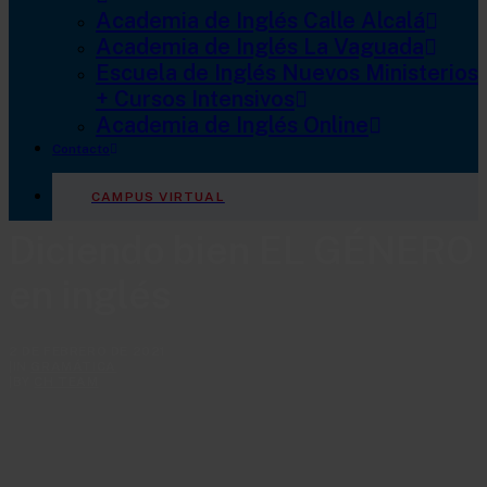
Academia de Inglés Calle Alcalá
Academia de Inglés La Vaguada
Escuela de Inglés Nuevos Ministerios
+ Cursos Intensivos
Academia de Inglés Online
Contacto
CAMPUS VIRTUAL
Diciendo bien EL GÉNERO
en inglés
2 DE FEBRERO DE 2021
|
IN
GRAMÁTICA
|
BY
CH TEAM