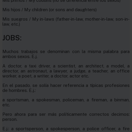
Mis primos / My cousins (no se diferencia entre los sexos)
Mis hijos / My children (or sons and daughters)
Mis suegros / My in-laws (father-in-law, mother-in-law, son-in-
law, etc.)
JOBS:
Muchos trabajos se denominan con la misma palabra para
ambos sexos. E.j.
A doctor, a taxi driver, a scientist, an architect, a model, a
director, an astronaut, a lawyer, a judge, a teacher, an office
worker, a poet, a writer, a doctor, actor etc.
En el pasado, se solía hacer referencia a típicas profesiones
de hombres. E.j.:
a sportsman, a spokesman, policeman, a fireman, a binman,
etc.
Pero ahora para ser más políticamente correctos decimos:
person.
E.j.: a sportsperson, a spokesperson, a police officer, a fire