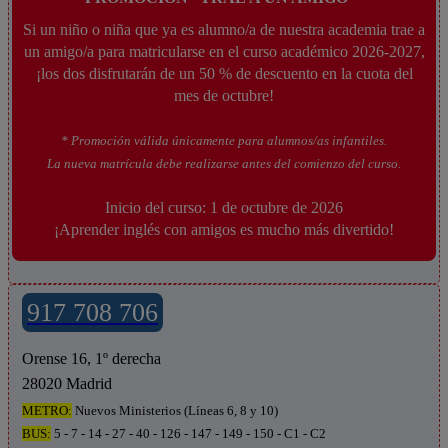
Si un niño o niña que ya es alumno/a de nuestra academia trae a
un amigo/a para matricularse en el curso académico 2026-2027,
¡los dos disfrutarán de un 50 % de descuento en la cuota del
mes de octubre!
* Promoción válida únicamente para alumnos/as infantiles.
La nueva matrícula debe realizarse antes del comienzo del curso.
Inicio del curso: 1 de octubre de 2026
¡Aprender inglés con amigos es mucho más divertido!
917 708 706
Orense 16, 1º derecha
28020 Madrid
METRO:
Nuevos Ministerios (Líneas 6, 8 y 10)
BUS:
5 - 7 - 14 - 27 - 40 - 126 - 147 - 149 - 150 - C1 - C2