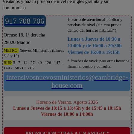
Visítanos y haz tu prueba de nivel de inglés gratuita y sin
compromiso
917 708 706
Horario de atención al público y
pruebas de nivel (sin cita previa
dentro del horario habitual*):
Orense 16, 1º derecha
Lunes a Jueves de 10:30 a
28020 Madrid
13:00h y de 16:00 a 20:30h
METRO:
Nuevos Ministerios (Líneas
Viernes de 16:00 a 19:15h
6, 8 y 10)
* Pruebas de nivel: para otros horarios
BUS:
5 - 7 - 14 - 27 - 40 - 126 - 147 -
llamar al centro y consultar
149 - 150 - C1 - C2
intensivosnuevosministerios@cambridge-
house.com
Horario de Verano. Agosto 2026
Lunes a Jueves de 10:15 a 13:45h y de 15:45 a 19:15h
Viernes de 10:00 a 14:00h
PROMOCIÓN “TRAE A UN AMIGO”*