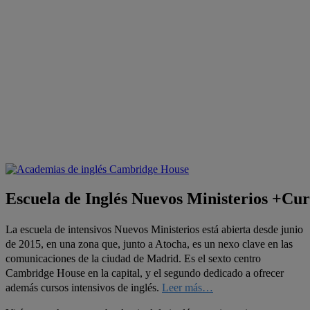
E
s
c
u
e
l
a
d
e
I
n
g
l
é
s
N
u
e
v
o
s
M
i
n
i
s
t
e
r
i
o
s
+
C
u
r
La escuela de intensivos Nuevos Ministerios está abierta desde junio
de 2015, en una zona que, junto a Atocha, es un nexo clave en las
comunicaciones de la ciudad de Madrid. Es el sexto centro
Cambridge House en la capital, y el segundo dedicado a ofrecer
además cursos intensivos de inglés.
Leer más…