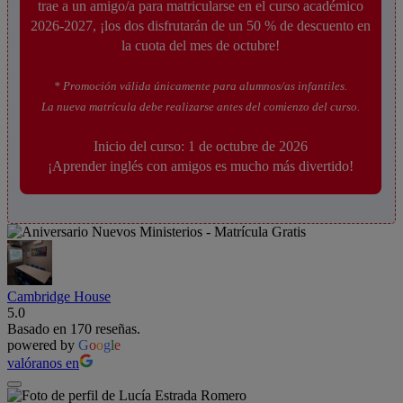
trae a un amigo/a para matricularse en el curso académico
2026-2027, ¡los dos disfrutarán de un 50 % de descuento en
la cuota del mes de octubre!
* Promoción válida únicamente para alumnos/as infantiles.
La nueva matrícula debe realizarse antes del comienzo del curso.
Inicio del curso: 1 de octubre de 2026
¡Aprender inglés con amigos es mucho más divertido!
Cambridge House
5.0
Basado en 170 reseñas.
powered by
G
o
o
g
l
e
valóranos en