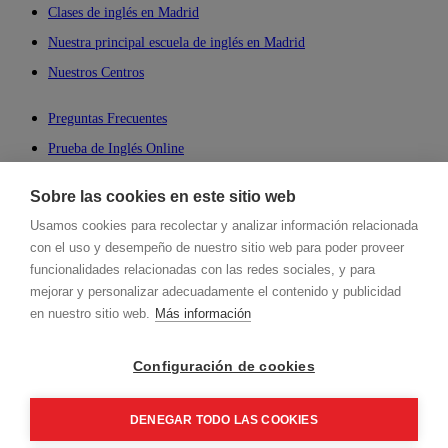
Clases de inglés en Madrid
Nuestra principal escuela de inglés en Madrid
Nuestros Centros
Preguntas Frecuentes
Prueba de Inglés Online
Aprender Inglés Online
Sobre las cookies en este sitio web
Business English
Usamos cookies para recolectar y analizar información relacionada
Inglés para Negocios
con el uso y desempeño de nuestro sitio web para poder proveer
Cambridge Online School
funcionalidades relacionadas con las redes sociales, y para
mejorar y personalizar adecuadamente el contenido y publicidad
Talking English School
en nuestro sitio web.
Más información
Hablamos, Spanish Language School
Configuración de cookies
Aviso legal y política de privacidad.
Condiciones generales de los cursos
presenciales.
Cookies.
Canal de denuncias.
DENEGAR TODO LAS COOKIES