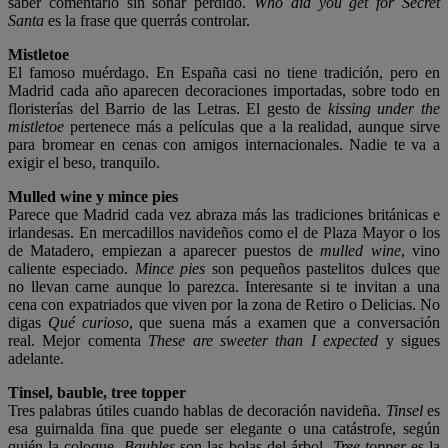
saber comentarlo sin sonar perdido.
Who did you get for Secret
Santa
es la frase que querrás controlar.
Mistletoe
El famoso muérdago. En España casi no tiene tradición, pero en
Madrid cada año aparecen decoraciones importadas, sobre todo en
floristerías del Barrio de las Letras. El gesto de
kissing under the
mistletoe
pertenece más a películas que a la realidad, aunque sirve
para bromear en cenas con amigos internacionales. Nadie te va a
exigir el beso, tranquilo.
Mulled wine y mince pies
Parece que Madrid cada vez abraza más las tradiciones británicas e
irlandesas. En mercadillos navideños como el de Plaza Mayor o los
de Matadero, empiezan a aparecer puestos de
mulled wine
, vino
caliente especiado.
Mince pies
son pequeños pastelitos dulces que
no llevan carne aunque lo parezca. Interesante si te invitan a una
cena con expatriados que viven por la zona de Retiro o Delicias. No
digas
Qué curioso
, que suena más a examen que a conversación
real. Mejor comenta
These are sweeter than I expected
y sigues
adelante.
Tinsel, bauble, tree topper
Tres palabras útiles cuando hablas de decoración navideña.
Tinsel
es
esa guirnalda fina que puede ser elegante o una catástrofe, según
quién la coloque.
Baubles
son las bolas del árbol.
Tree topper
es la