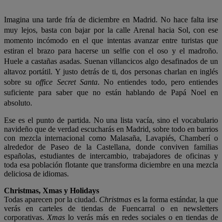
Imagina una tarde fría de diciembre en Madrid. No hace falta irse
muy lejos, basta con bajar por la calle Arenal hacia Sol, con ese
momento incómodo en el que intentas avanzar entre turistas que
estiran el brazo para hacerse un selfie con el oso y el madroño.
Huele a castañas asadas. Suenan villancicos algo desafinados de un
altavoz portátil. Y justo detrás de ti, dos personas charlan en inglés
sobre su
office Secret Santa
. No entiendes todo, pero entiendes
suficiente para saber que no están hablando de Papá Noel en
absoluto.
Ese es el punto de partida. No una lista vacía, sino el vocabulario
navideño que de verdad escucharás en Madrid, sobre todo en barrios
con mezcla internacional como Malasaña, Lavapiés, Chamberí o
alrededor de Paseo de la Castellana, donde conviven familias
españolas, estudiantes de intercambio, trabajadores de oficinas y
toda esa población flotante que transforma diciembre en una mezcla
deliciosa de idiomas.
Christmas, Xmas y Holidays
Todas aparecen por la ciudad.
Christmas
es la forma estándar, la que
verás en carteles de tiendas de Fuencarral o en newsletters
corporativas.
Xmas
lo verás más en redes sociales o en tiendas de