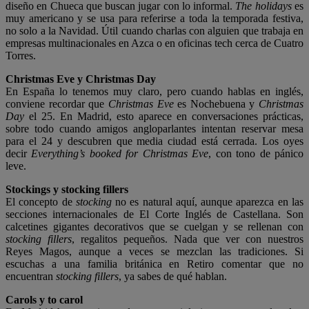
diseño en Chueca que buscan jugar con lo informal.
The holidays
es
muy americano y se usa para referirse a toda la temporada festiva,
no solo a la Navidad. Útil cuando charlas con alguien que trabaja en
empresas multinacionales en Azca o en oficinas tech cerca de Cuatro
Torres.
Christmas Eve y Christmas Day
En España lo tenemos muy claro, pero cuando hablas en inglés,
conviene recordar que
Christmas Eve
es Nochebuena y
Christmas
Day
el 25. En Madrid, esto aparece en conversaciones prácticas,
sobre todo cuando amigos angloparlantes intentan reservar mesa
para el 24 y descubren que media ciudad está cerrada. Los oyes
decir
Everything’s booked for Christmas Eve
, con tono de pánico
leve.
Stockings y stocking fillers
El concepto de
stocking
no es natural aquí, aunque aparezca en las
secciones internacionales de El Corte Inglés de Castellana. Son
calcetines gigantes decorativos que se cuelgan y se rellenan con
stocking fillers
, regalitos pequeños. Nada que ver con nuestros
Reyes Magos, aunque a veces se mezclan las tradiciones. Si
escuchas a una familia británica en Retiro comentar que no
encuentran
stocking fillers
, ya sabes de qué hablan.
Carols y to carol