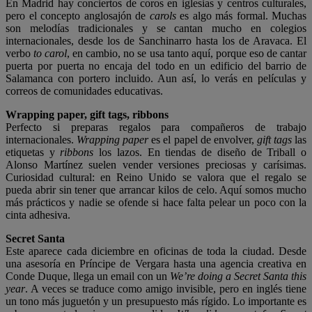
En Madrid hay conciertos de coros en iglesias y centros culturales,
pero el concepto anglosajón de
carols
es algo más formal. Muchas
son melodías tradicionales y se cantan mucho en colegios
internacionales, desde los de Sanchinarro hasta los de Aravaca. El
verbo
to carol
, en cambio, no se usa tanto aquí, porque eso de cantar
puerta por puerta no encaja del todo en un edificio del barrio de
Salamanca con portero incluido. Aun así, lo verás en películas y
correos de comunidades educativas.
Wrapping paper, gift tags, ribbons
Perfecto si preparas regalos para compañeros de trabajo
internacionales.
Wrapping paper
es el papel de envolver,
gift tags
las
etiquetas y
ribbons
los lazos. En tiendas de diseño de Triball o
Alonso Martínez suelen vender versiones preciosas y carísimas.
Curiosidad cultural: en Reino Unido se valora que el regalo se
pueda abrir sin tener que arrancar kilos de celo. Aquí somos mucho
más prácticos y nadie se ofende si hace falta pelear un poco con la
cinta adhesiva.
Secret Santa
Este aparece cada diciembre en oficinas de toda la ciudad. Desde
una asesoría en Príncipe de Vergara hasta una agencia creativa en
Conde Duque, llega un email con un
We’re doing a Secret Santa this
year
. A veces se traduce como amigo invisible, pero en inglés tiene
un tono más juguetón y un presupuesto más rígido. Lo importante es