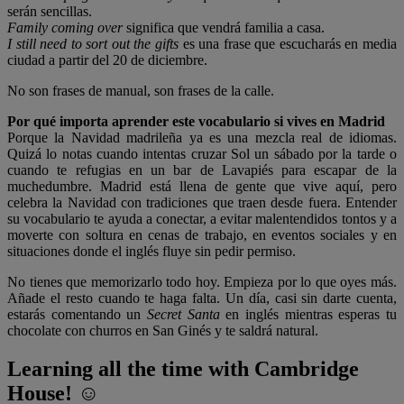
serán sencillas.
Family coming over
significa que vendrá familia a casa.
I still need to sort out the gifts
es una frase que escucharás en media
ciudad a partir del 20 de diciembre.
No son frases de manual, son frases de la calle.
Por qué importa aprender este vocabulario si vives en Madrid
Porque la Navidad madrileña ya es una mezcla real de idiomas.
Quizá lo notas cuando intentas cruzar Sol un sábado por la tarde o
cuando te refugias en un bar de Lavapiés para escapar de la
muchedumbre. Madrid está llena de gente que vive aquí, pero
celebra la Navidad con tradiciones que traen desde fuera. Entender
su vocabulario te ayuda a conectar, a evitar malentendidos tontos y a
moverte con soltura en cenas de trabajo, en eventos sociales y en
situaciones donde el inglés fluye sin pedir permiso.
No tienes que memorizarlo todo hoy. Empieza por lo que oyes más.
Añade el resto cuando te haga falta. Un día, casi sin darte cuenta,
estarás comentando un
Secret Santa
en inglés mientras esperas tu
chocolate con churros en San Ginés y te saldrá natural.
Learning all the time with Cambridge
House! ☺