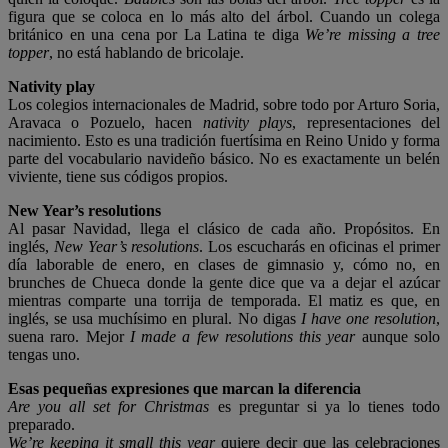
figura que se coloca en lo más alto del árbol. Cuando un colega
británico en una cena por La Latina te diga
We’re missing a tree
topper
, no está hablando de bricolaje.
Nativity play
Los colegios internacionales de Madrid, sobre todo por Arturo Soria,
Aravaca o Pozuelo, hacen
nativity plays
, representaciones del
nacimiento. Esto es una tradición fuertísima en Reino Unido y forma
parte del vocabulario navideño básico. No es exactamente un belén
viviente, tiene sus códigos propios.
New Year’s resolutions
Al pasar Navidad, llega el clásico de cada año. Propósitos. En
inglés,
New Year’s resolutions
. Los escucharás en oficinas el primer
día laborable de enero, en clases de gimnasio y, cómo no, en
brunches de Chueca donde la gente dice que va a dejar el azúcar
mientras comparte una torrija de temporada. El matiz es que, en
inglés, se usa muchísimo en plural. No digas
I have one resolution
,
suena raro. Mejor
I made a few resolutions this year
aunque solo
tengas uno.
Esas pequeñas expresiones que marcan la diferencia
Are you all set for Christmas
es preguntar si ya lo tienes todo
preparado.
We’re keeping it small this year
quiere decir que las celebraciones