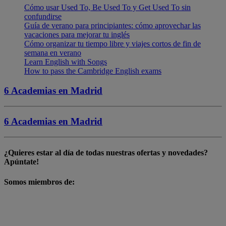
Cómo usar Used To, Be Used To y Get Used To sin
confundirse
Guía de verano para principiantes: cómo aprovechar las
vacaciones para mejorar tu inglés
Cómo organizar tu tiempo libre y viajes cortos de fin de
semana en verano
Learn English with Songs
How to pass the Cambridge English exams
6 Academias en
Madrid
6 Academias en
Madrid
¿Quieres estar al día de todas nuestras
ofertas y novedades
?
Apúntate!
Somos miembros de: