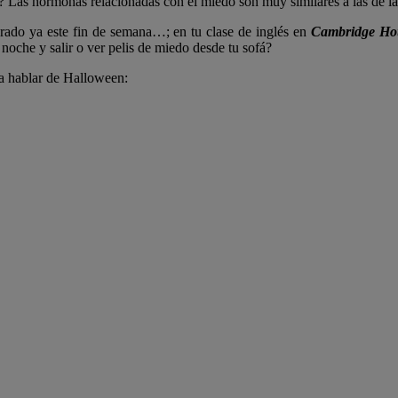
? Las hormonas relacionadas con el miedo son muy similares a las de la 
rado ya este fin de semana…; en tu clase de inglés en
Cambridge H
 noche y salir o ver pelis de miedo desde tu sofá?
a hablar de Halloween: