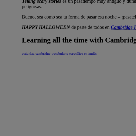
Telling scary stories
es un pasatiempo muy antiguo y duran
peligrosas.
Bueno, sea como sea tu forma de pasar esa noche – ¡pasate
HAPPY HALLOWEEN
de parte de todos en
Cambridge 
Learning all the time with Cambri
actividad cambridge
vocabulario específico en inglés