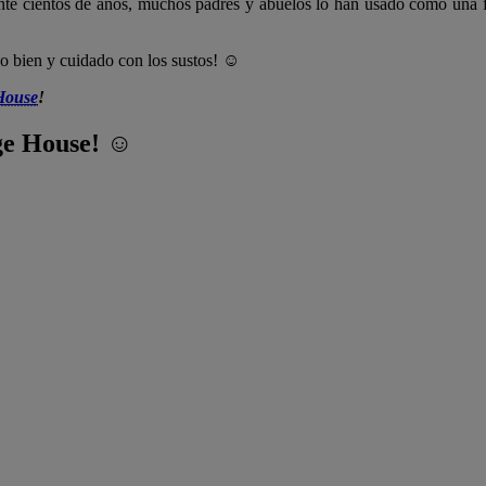
te cientos de años, muchos padres y abuelos lo han usado como una fo
lo bien y cuidado con los sustos! ☺
House
!
dge House! ☺