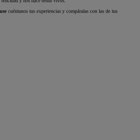
felicidad y nos hace sentir vivos.
ouse
cuéntanos tus experiencias y compáralas con las de tus