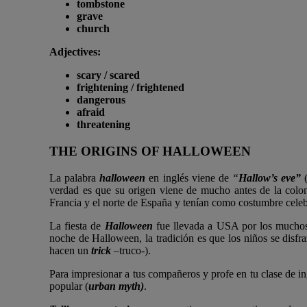
tombstone
grave
church
Adjectives:
scary / scared
frightening / frightened
dangerous
afraid
threatening
THE ORIGINS OF HALLOWEEN
La palabra
halloween
en inglés viene de
“
Hallow’s eve”
(
verdad es que su origen viene de mucho antes de la col
Francia y el norte de España y tenían como costumbre celeb
La fiesta de
Halloween
fue llevada a USA por los muchos 
noche de Halloween, la tradición es que los niños se disfra
hacen un
trick
–truco-).
Para impresionar a tus compañeros y profe en tu clase de i
popular (
urban myth)
.