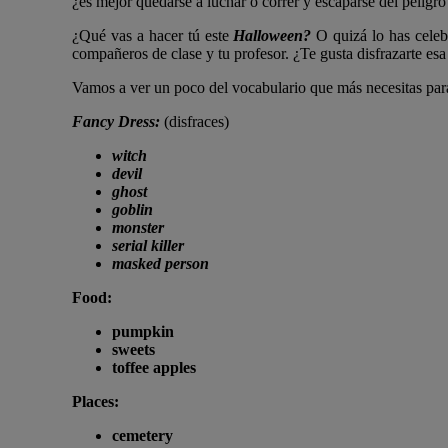
¿es mejor quedarse a luchar o correr y escaparse del peligro
¿Qué vas a hacer tú este
Halloween?
O quizá lo has celeb
compañeros de clase y tu profesor. ¿Te gusta disfrazarte esa
Vamos a ver un poco del vocabulario que más necesitas par
Fancy Dress
:
(disfraces)
witch
devil
ghost
goblin
monster
serial killer
masked person
Food:
pumpkin
sweets
toffee apples
Places:
cemetery