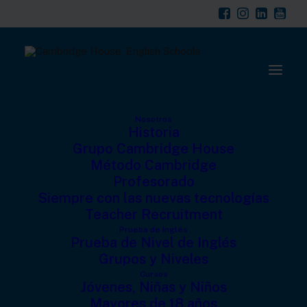
modal-check
Nosotros
Historia
Grupo Cambridge House
Método Cambridge
Profesorado
Siempre con las nuevas tecnologías
Teacher Recruitment
Prueba de Inglés
Nuestro nuevo vídeo
Prueba de Nivel de Inglés
Grupos y Niveles
corporativo
Cursos
Jóvenes, Niñas y Niños
Mayores de 18 años
1 DE SEPTIEMBRE DE 2018
|
IN
CAMBRIDGE HOUSE
|
BY
CH TEAM