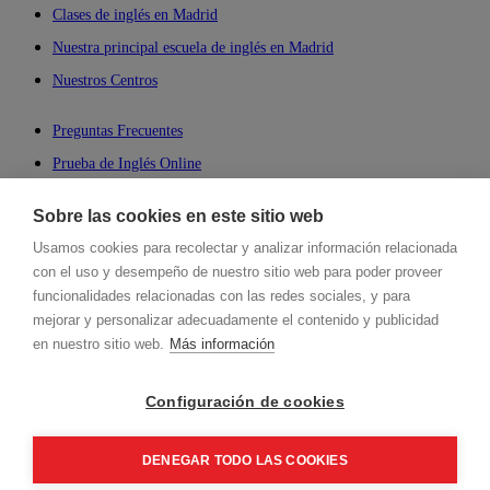
Clases de inglés en Madrid
Nuestra principal escuela de inglés en Madrid
Nuestros Centros
Preguntas Frecuentes
Prueba de Inglés Online
Aprender Inglés Online
Sobre las cookies en este sitio web
Business English
Usamos cookies para recolectar y analizar información relacionada
Inglés para Negocios
con el uso y desempeño de nuestro sitio web para poder proveer
Cambridge Online School
funcionalidades relacionadas con las redes sociales, y para
mejorar y personalizar adecuadamente el contenido y publicidad
Talking English School
en nuestro sitio web.
Más información
Hablamos, Spanish Language School
Configuración de cookies
Aviso legal y política de privacidad.
Condiciones generales de los cursos
presenciales.
Cookies.
Canal de denuncias.
DENEGAR TODO LAS COOKIES