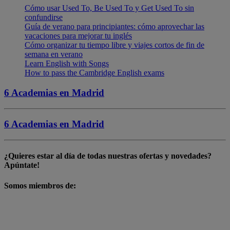
Cómo usar Used To, Be Used To y Get Used To sin
confundirse
Guía de verano para principiantes: cómo aprovechar las
vacaciones para mejorar tu inglés
Cómo organizar tu tiempo libre y viajes cortos de fin de
semana en verano
Learn English with Songs
How to pass the Cambridge English exams
6 Academias en
Madrid
6 Academias en
Madrid
¿Quieres estar al día de todas nuestras
ofertas y novedades
?
Apúntate!
Somos miembros de: