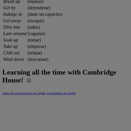
Brush up
(repasar)
Get by
(defenderse)
Indulge in
(darte un capricho)
Get away
(escapar)
Dive into
(saltar)
Laze around
(vaguear)
Soak up
(tomar)
Take up
(empezar)
Chill out
(relajar)
Wind down
(descansar)
Learning all the time with Cambridge
House! ☺
clases de conversación en inglés
vocabulario en inglés