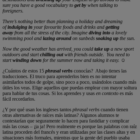
sure you have a good vocabulary to
get by
when talking to
foreigners.
There’s nothing better than planning a holiday and dreaming
of
indulging in
your favourite foods and drinks and
getting
away
from all the stress of the city. Imagine
diving into
a lovely
swimming pool and
lazing around
on sunbeds
soaking up
the sun.
Now the good weather has arrived, you could
take up
a new sport
outdoors and start
chilling out
with friends outside. You need to
start
winding down
for the summer now and taking it easy. ☺
¿Cuántos de estos 15
phrasal verbs
conocías? Abajo tienes las
traducciones. El truco para aprenderlos bien es no intentar
asimilarlos todos de golpe, sino poco a poco, usándolos cuando más
útiles los veas. Elige aquellos que puedas emplear con mayor soltura
para hablar de tus cosas. Si los aprendes y usas
en contexto
es más
fácil recordarlos.
¿Y por qué usan los ingleses tantos
phrasal verbs
cuando tienen
otras alternativas de raíces más latinas? Algunos alumnos te
contestarían que seguramente lo hacen para fastidiar y complicar
más las cosas – ¡ja ja! Pero realmente es porque las palabras con raíz
latina proceden del francés y eran utilizadas por las clases altas y en
situaciones más formales, mientras que la gente del pueblo usaba