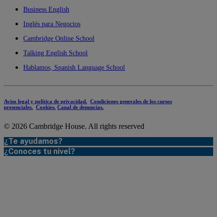
Business English
Inglés para Negocios
Cambridge Online School
Talking English School
Hablamos, Spanish Language School
Aviso legal y política de privacidad.
Condiciones generales de los cursos
presenciales.
Cookies.
Canal de denuncias.
© 2026 Cambridge House.
All rights reserved
¿Te ayudamos?
¿Conoces tu nivel?