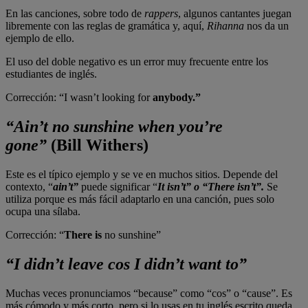
En las canciones, sobre todo de
rappers
, algunos cantantes juegan
libremente con las reglas de gramática y, aquí,
Rihanna
nos da un
ejemplo de ello.
El uso del doble negativo es un error muy frecuente entre los
estudiantes de inglés.
Corrección: “I wasn’t looking for
anybody.”
“Ain’t no sunshine when you’re
gone”
(Bill Withers)
Este es el típico ejemplo y se ve en muchos sitios. Depende del
contexto, “
ain’t”
puede significar “
It isn’t” o “There isn’t”.
Se
utiliza porque es más fácil adaptarlo en una canción, pues solo
ocupa una sílaba.
Corrección: “
There is
no sunshine”
“I didn’t leave cos I didn’t want to”
Muchas veces pronunciamos “because” como “cos” o “cause”. Es
más cómodo y más corto, pero si lo usas en tu inglés escrito queda