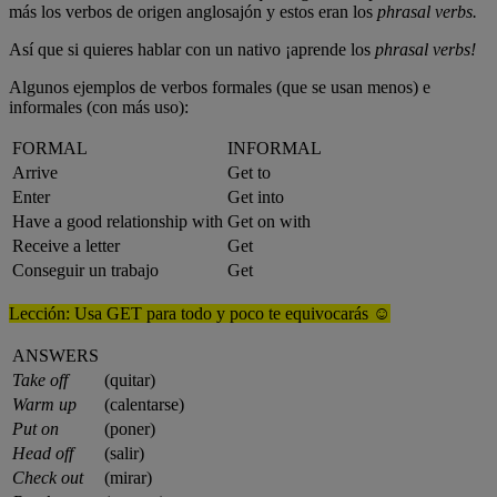
más los verbos de origen anglosajón y estos eran los
phrasal verbs.
Así que si quieres hablar con un nativo ¡aprende los
phrasal verbs!
Algunos ejemplos de verbos formales (que se usan menos) e
informales (con más uso):
FORMAL
INFORMAL
Arrive
Get to
Enter
Get into
Have a good relationship with
Get on with
Receive a letter
Get
Conseguir un trabajo
Get
Lección: Usa GET para todo y poco te equivocarás ☺
ANSWERS
Take off
(quitar)
Warm up
(calentarse)
Put on
(poner)
Head off
(salir)
Check out
(mirar)