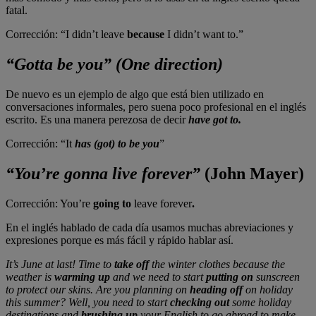
fatal.
Corrección: “I didn’t leave
because
I didn’t want to.”
“Gotta be you” (One direction)
De nuevo es un ejemplo de algo que está bien utilizado en
conversaciones informales, pero suena poco profesional en el inglés
escrito. Es una manera perezosa de decir
have got to.
Corrección: “It
has (got) to be you
”
“You’re gonna live forever”
(John Mayer)
Corrección: You’re
going to
leave forever
.
En el inglés hablado de cada día usamos muchas abreviaciones y
expresiones porque es más fácil y rápido hablar así.
It’s June at last! Time to
take off
the winter clothes because the
weather is
warming up
and we need to start
putting on
sunscreen
to protect our skins. Are you planning on
heading off
on holiday
this summer? Well, you need to start
checking out
some holiday
destinations and
brushing up
your English to go abroad to make