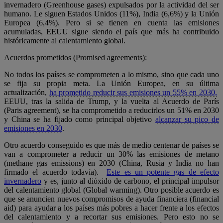
invernadero (Greenhouse gases) expulsados por la actividad del ser
humano. Le siguen Estados Unidos (11%), India (6,6%) y la Unión
Europea (6,4%). Pero si se tienen en cuenta las emisiones
acumuladas, EEUU sigue siendo el país que más ha contribuido
históricamente al calentamiento global.
Acuerdos prometidos (Promised agreements):
No todos los países se comprometen a lo mismo, sino que cada uno
se fija su propia meta. La Unión Europea, en su última
actualización,
ha prometido reducir sus emisiones un 55% en 2030,
EEUU, tras la salida de Trump, y la vuelta al Acuerdo de París
(Paris agreement), se ha comprometido a reducirlos un 51% en 2030
y China se ha fijado como principal objetivo
alcanzar su pico de
emisiones en 2030
.
Otro acuerdo conseguido es que más de medio centenar de países se
van a comprometer a reducir un 30% las emisiones de metano
(methane gas emissions) en 2030 (China, Rusia y India no han
firmado el acuerdo todavía).
Este es un potente gas de efecto
invernadero
y es, junto al dióxido de carbono, el principal impulsor
del calentamiento global (Global warming). Otro posible acuerdo es
que se anuncien nuevos compromisos de ayuda financiera (financial
aid) para ayudar a los países más pobres a hacer frente a los efectos
del calentamiento y a recortar sus emisiones. Pero esto no se