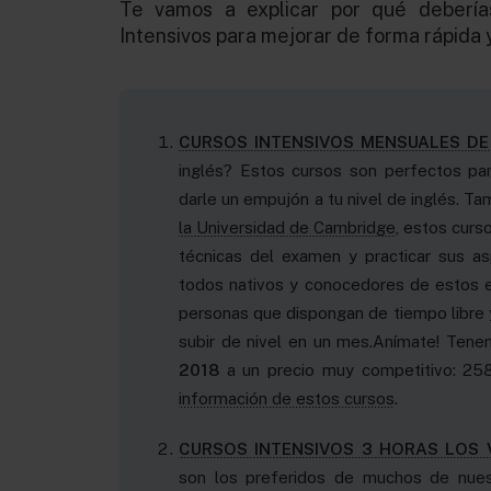
Te vamos a explicar por qué debería
Intensivos para mejorar de forma rápida y
CURSOS INTENSIVOS MENSUALES DE
inglés? Estos cursos son perfectos pa
darle un empujón a tu nivel de inglés. Ta
la Universidad de Cambridge
, estos curs
técnicas del examen y practicar sus a
todos nativos y conocedores de estos e
personas que dispongan de tiempo libre 
subir de nivel en un mes.Anímate! Ten
Curso de Inglés General
Clases de Co
2018
a un precio muy competitivo: 25
para Jóvenes, Niñas y Niños
gratuitas
información de estos cursos
.
CURSOS INTENSIVOS 3 HORAS LOS 
son los preferidos de muchos de nue