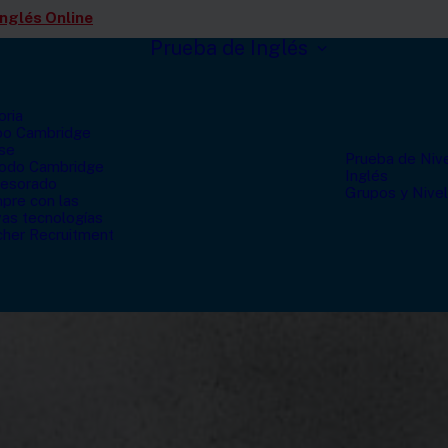
modal-check
Inglés Online
Prueba de Inglés
oria
po Cambridge
se
Prueba de Niv
odo Cambridge
Inglés
fesorado
Grupos y Nive
pre con las
as tecnologías
her Recruitment