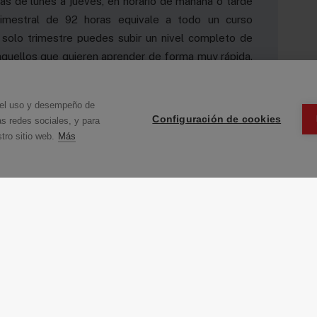
ias de lunes a jueves, en horario de mañana o tarde
trimestral de 92 horas equivale a todo un curso
solo trimestre puedes subir un nivel completo de
quellos que quieren aprender de forma muy rápida.
 profesores son nativos,
con amplia experiencia en
 digitales
en todas las aulas.Si miras nuestra web
n el uso y desempeño de
tensivos trimestrales empiezan
el 10 de enero de
Configuración de cookies
as redes sociales, y para
ente para pasarte por alguno de nuestros centros y
tro sitio web.
Más
e te digamos los horarios y precios de estos cursos.
lo de inglés de la Universidad de Cambridge (First,
o, ya que tenemos cursos intensivos trimestrales
a Universidad de Cambridge.
 inglés mejor te irá en tu futuro. Recuerda que hoy
diferenciador en tus posibilidades de conseguir un
ecto para aprovechar bien tu tiempo aprendiendo