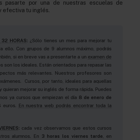
s pasarte por una de nuestras escuelas de
 efectiva tu inglés.
 32 HORAS
:
¿Sólo tienes un mes para mejorar tu
ra ello. Con grupos de 9 alumnos máximo, podrás
mbién, si en breve vas a presentarte a un
examen de
os son los ideales. Están orientados para repasar las
spectos más relevantes. Nuestros profesores son
xámenes. Cursos, por tanto, ideales para aquellas
y quieran mejorar su inglés de forma rápida. Puedes
emos ya cursos que empiezan el día
8 de enero
de
nversación
Curso Intensivo Trimestral
8 euros.
En nuestra web podrás encontrar toda la
VIERNES
:
cada vez observamos que estos cursos
stros alumnos. En
3 horas los viernes tarde
, en