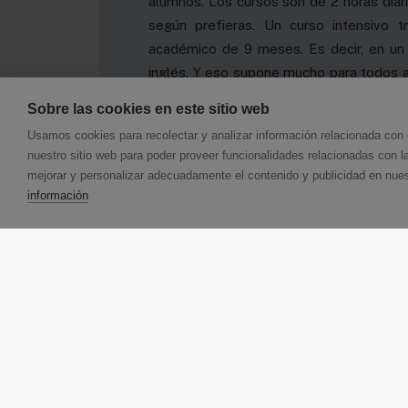
alumnos. Los cursos son de 2 horas diar
según prefieras. Un curso intensivo 
académico de 9 meses. Es decir, en un 
inglés. Y eso supone mucho para todos a
Como el resto de cursos,
todos nuestros
Sobre las cookies en este sitio web
la enseñanza del inglés, y con
pizarras
Usamos cookies para recolectar y analizar información relacionada co
observarás que los próximos cursos in
nuestro sitio web para poder proveer funcionalidades relacionadas con l
2018
. Tienes, por tanto, tiempo sufici
mejorar y personalizar adecuadamente el contenido y publicidad en nues
hacer la prueba de nivel gratuita para qu
información
Además, si necesitas
conseguir un títu
Advanced, Proficiency)
, podrás hacerl
preparatorios de los tres exámenes de l
Sea cual sea tu caso, cuanto antes aprendas
en díael inglés sigue siendo un elemento 
buen empleo.
Cambridge House
te ofrece el medio perf