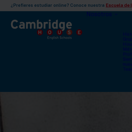
¿Prefieres estudiar online? Conoce nuestra
Escuela de 
Nosotros
Hist
Gru
Hou
Mét
Pro
Siem
nuev
Teac