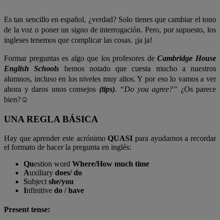
Es tan sencillo en español, ¿verdad? Solo tienes que cambiar el tono
de la voz o poner un signo de interrogación. Pero, por supuesto, los
ingleses tenemos que complicar las cosas. ¡ja ja!
Formar preguntas es algo que los profesores de
Cambridge House
English Schools
hemos notado que cuesta mucho a nuestros
alumnos, incluso en los niveles muy altos. Y por eso lo vamos a ver
ahora y daros unos consejos
(tips)
.
“Do you agree?”
¿Os parece
bien?☺
UNA REGLA BÁSICA
Hay que aprender este acrónimo
QUASI
para ayudarnos a recordar
el formato de hacer la pregunta en inglés:
Qu
estion word
Where/How much time
A
uxiliary
does/ do
S
ubject
she/you
I
nfinitive
do / have
Present tense: