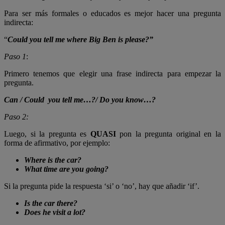
Para ser más formales o educados es mejor hacer una pregunta
indirecta:
“
Could you tell me where Big Ben is please?”
Paso 1
:
Primero tenemos que elegir una frase indirecta para empezar la
pregunta.
Can / Could you tell me…?/ Do you know…?
Paso 2:
Luego, si la pregunta es
QUASI
pon la pregunta original en la
forma de afirmativo, por ejemplo:
Where is the car?
What time are you going?
Si la pregunta pide la respuesta ‘si’ o ‘no’, hay que añadir ‘if’.
Is the car there?
Does he visit a lot?