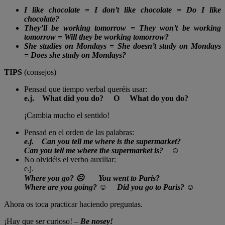
I like chocolate = I
don’t
like chocolate = Do I like
chocolate?
They’
ll
be working tomorrow = They
won’t be
working
tomorrow =
Will
they be working tomorrow?
She studies on Mondays = She
doesn’t
study on Mondays
=
Does
she study on Mondays?
TIPS
(consejos)
Pensad que tiempo verbal queréis usar:
e.j. What did you do? O What do you do?
¡Cambia mucho el sentido!
Pensad en el orden de las palabras:
e.j.
Can you tell me where is the supermarket?
Can you tell me where the supermarket is?
☺
No olvidéis el verbo auxiliar:
e.j.
Where you go?
☹
You went to Paris?
Where are you going?
☺
Did you go to Paris?
☺
Ahora os toca practicar haciendo preguntas.
¡Hay que ser curioso! –
Be nosey!