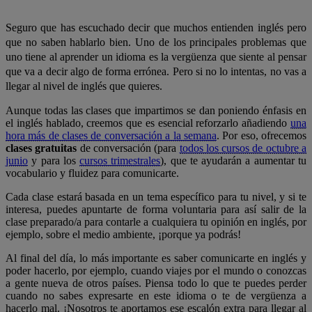
Seguro que has escuchado decir que muchos entienden inglés pero
que no saben hablarlo bien. Uno de los principales problemas que
uno tiene al aprender un idioma es la vergüenza que siente al pensar
que va a decir algo de forma errónea. Pero si no lo intentas, no vas a
llegar al nivel de inglés que quieres.
Aunque todas las clases que impartimos se dan poniendo énfasis en
el inglés hablado, creemos que es esencial reforzarlo añadiendo
una
hora más de clases de conversación a la semana
. Por eso, ofrecemos
clases gratuitas
de conversación (para
todos los cursos de octubre a
junio
y para los
cursos trimestrales
), que te ayudarán a aumentar tu
vocabulario y fluidez para comunicarte.
Cada clase estará basada en un tema específico para tu nivel, y si te
interesa, puedes apuntarte de forma voluntaria para así salir de la
clase preparado/a para contarle a cualquiera tu opinión en inglés, por
ejemplo, sobre el medio ambiente, ¡porque ya podrás!
Al final del día, lo más importante es saber comunicarte en inglés y
poder hacerlo, por ejemplo, cuando viajes por el mundo o conozcas
a gente nueva de otros países. Piensa todo lo que te puedes perder
cuando no sabes expresarte en este idioma o te de vergüenza a
hacerlo mal. ¡Nosotros te aportamos ese escalón extra para llegar al