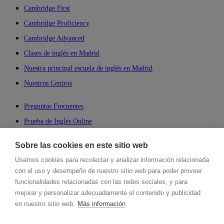
Cambridge First
Cambridge Proficiency
Cambridge Advanced
Clases de inglés en Madrid
Nuestra principal escuela de inglés en Madrid
Nuestros Centros
Preguntas Frecuentes
Prueba de Inglés Online
Aprender Inglés Online
Sobre las cookies en este sitio web
Business English
Usamos cookies para recolectar y analizar información relacionada
Inglés para Negocios
con el uso y desempeño de nuestro sitio web para poder proveer
Cambridge Online School
funcionalidades relacionadas con las redes sociales, y para
mejorar y personalizar adecuadamente el contenido y publicidad
Talking English School
en nuestro sitio web.
Más información
Hablamos, Spanish Language School