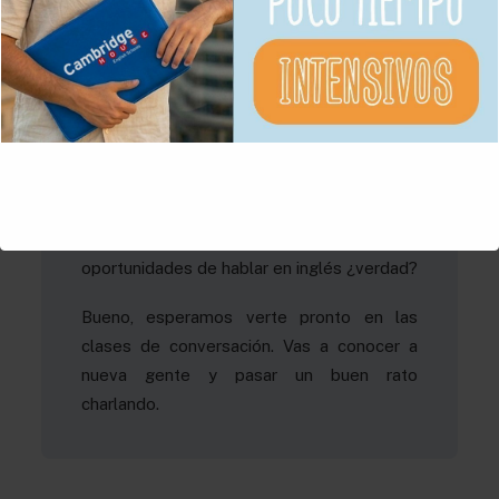
IMPORTANTE ACUDIR A
LAS CLASES DE
CONVERSACIÓN?
Porque de esta manera tendrás más
oportunidad de practicar tu fluidez,
pronunciación y aprender nuevo
vocabulario. Porque al fin ya al cabo, fuera
de Cambridge House no tienes muchas
oportunidades de hablar en inglés ¿verdad?
Bueno, esperamos verte pronto en las
clases de conversación. Vas a conocer a
nueva gente y pasar un buen rato
charlando.