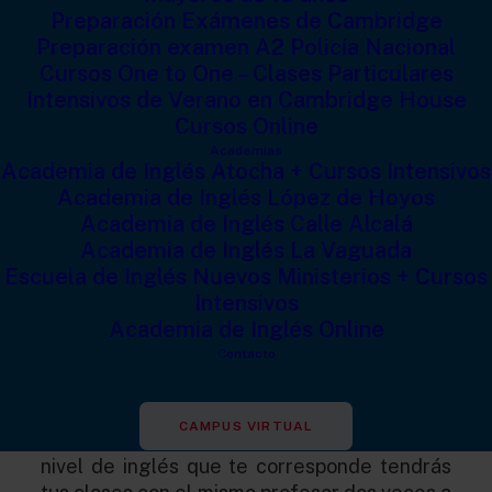
Preparación Exámenes de Cambridge
Preparación examen A2 Policía Nacional
Cursos One to One – Clases Particulares
Intensivos de Verano en Cambridge House
Cursos Online
Academias
Academia de Inglés Atocha + Cursos Intensivos
Academia de Inglés López de Hoyos
Academia de Inglés Calle Alcalá
En
Online with Cambridge House
ofrecemos
Academia de Inglés La Vaguada
a todos nuestros alumnos una hora de clase
Escuela de Inglés Nuevos Ministerios + Cursos
de conversación cada semana con un
Intensivos
profesor nativo, y todo esto incluido en tu
Academia de Inglés Online
pago mensual de las clases. Muy bien
Contacto
¿verdad? ☺
CAMPUS VIRTUAL
Cuando te matricules con nosotros en el
nivel de inglés que te corresponde tendrás