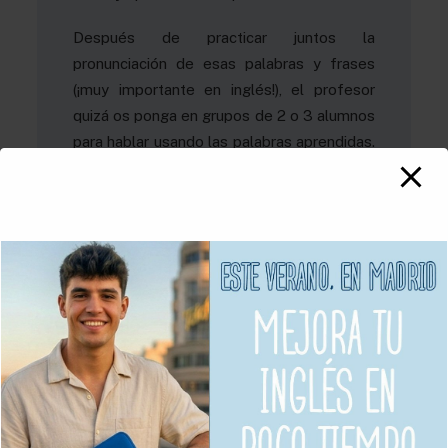
Después de practicar juntos la
pronunciación de esas palabras y frases
(¡muy importante en inglés!), el profesor
quizá os ponga en grupos de 2 o 3 alumnos
para hablar usando las palabras aprendidas.
Esas pequeñas clases en zoom se llaman
Breakout rooms. Es la manera de poder
hablar con otra persona sin escuchar el
ruido de las otras conversaciones y el
profe aparecerá de vez en cuando en tu
grupo para corregirte y contestar alguna
pregunta. Después de unos 5 minutos el
profe os llama de nuevo a la clase para
estar todos juntos y hablar de más cosas.
¿POR QUÉ ES