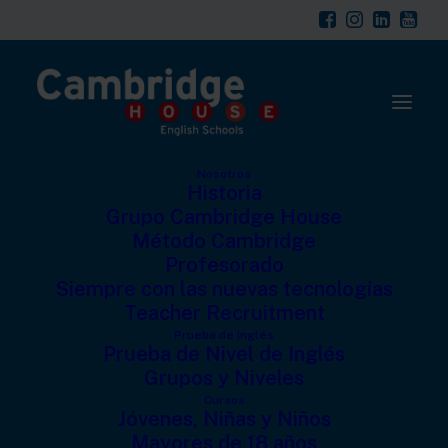
modal-check
Nosotros
Historia
Grupo Cambridge House
Método Cambridge
Profesorado
Siempre con las nuevas tecnologías
Teacher Recruitment
Prueba de Inglés
Prueba de Nivel de Inglés
Clases de conversación con
Grupos y Niveles
Cambridge House
Cursos
Jóvenes, Niñas y Niños
18 DE OCTUBRE DE 2021
|
IN
CAMBRIDGE HOUSE
,
VOCABULARIO
|
BY
CH TEAM
Mayores de 18 años