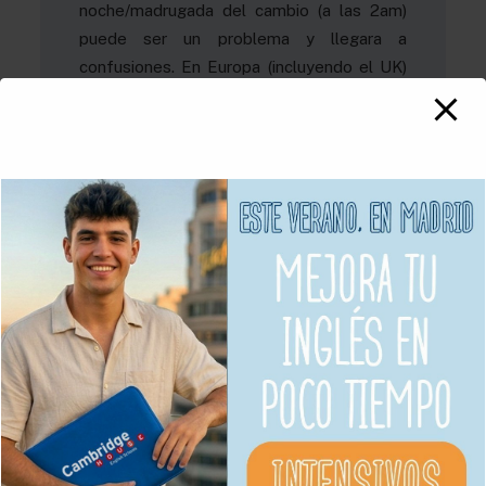
noche/madrugada del cambio (a las 2am)
puede ser un problema y llegara a
confusiones. En Europa (incluyendo el UK)
se cambia la hora todo el mismo día para
evitar mayores problemas, pero no todos
los países del mundo cambian las horas
¿ojo!
Conclusión
Aunque el cambio de hora tiene un origen
pragmático relacionado con el ahorro de
energía, sus efectos en la vida cotidiana
son complejos. Desde los negocios hasta
los bebés, las mascotas y los biorritmos de
las personas, todos se ven afectados de
alguna manera. Con el tiempo, ha habido
debates sobre si esta práctica sigue siendo