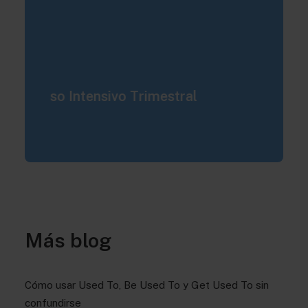
Curso Intensivo Trimestral
C
Preparación Exámenes de
A
Cambridge
Más blog
Cómo usar Used To, Be Used To y Get Used To sin
confundirse