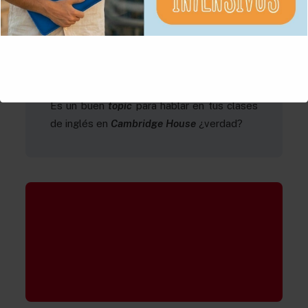
necesaria en la actualidad, dado el impacto
que tiene en la salud y el bienestar.
¿Qué efectos has notado tú en estas
últimas dos semanas?
Es un buen
topic
para hablar en tus clases
de inglés en
Cambridge House
¿verdad?