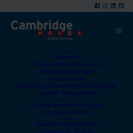
modal-check
Nosotros
Historia
Grupo Cambridge House
Método Cambridge
Profesorado
Siempre con las nuevas tecnologías
Teacher Recruitment
Prueba de Inglés
Prueba de Nivel de Inglés
Changing the hour
Grupos y Niveles
Cursos
Jóvenes, Niñas y Niños
11 DE NOVIEMBRE DE 2024
|
IN
CAMBRIDGE HOUSE
,
VOCABULARIO
|
BY
NICK
Mayores de 18 años