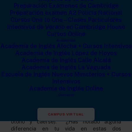
Preparación Exámenes de Cambridge
Preparación examen A2 Policía Nacional
Cursos One to One – Clases Particulares
Intensivos de Verano en Cambridge House
Cursos Online
Academias
Academia de Inglés Atocha + Cursos Intensivos
Academia de Inglés López de Hoyos
Academia de Inglés Calle Alcalá
El cambio de hora es una práctica que ocurre
Academia de Inglés La Vaguada
dos veces al año en muchos países. En
Escuela de Inglés Nuevos Ministerios + Cursos
primavera, se adelanta una hora y nos
Intensivos
acordamos de esto con el dicho en inglés de
Academia de Inglés Online
Spring forward
(
spring
tiene dos sentidos en
Contacto
inglés – primavera y saltar) y en otoño (lo
hicimos el pasado 28 octubre), se retrasa una
hora (
Fall back
(
fall
. Tiene dos sentidos –
CAMPUS VIRTUAL
otoño y caerse). ¿Has notado alguna
diferencia en tu vida en estas dos