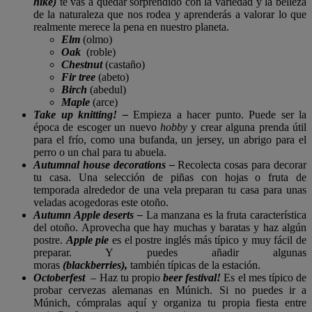
hike)
te vas a quedar sorprendido con la variedad y la belleza
de la naturaleza que nos rodea y aprenderás a valorar lo que
realmente merece la pena en nuestro planeta.
Elm
(olmo)
Oak
(roble)
Chestnut
(castaño)
Fir tree
(abeto)
Birch
(abedul)
Maple
(arce)
Take up knitting! –
Empieza a hacer punto. Puede ser la
época de escoger un nuevo
hobby
y crear alguna prenda útil
para el frío, como una bufanda, un jersey, un abrigo para el
perro o un chal para tu abuela.
Autumnal house decorations –
Recolecta cosas para decorar
tu casa. Una selección de piñas con hojas o fruta de
temporada alrededor de una vela preparan tu casa para unas
veladas acogedoras este otoño.
Autumn Apple deserts –
La manzana es la fruta característica
del otoño. Aprovecha que hay muchas y baratas y haz algún
postre.
Apple pie
es el postre inglés más típico y muy fácil de
preparar. Y puedes añadir algunas
moras
(blackberries),
también típicas de la estación.
Octoberfest
– Haz tu propio
beer festival!
Es el mes típico de
probar cervezas alemanas en Múnich. Si no puedes ir a
Múnich, cómpralas aquí y organiza tu propia fiesta entre