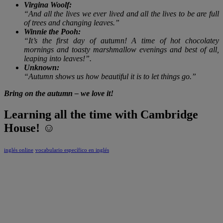
Virgina Woolf:
“And all the lives we ever lived and all the lives to be are full
of trees and changing leaves.”
Winnie the Pooh:
“It’s the first day of autumn! A time of hot chocolatey
mornings and toasty marshmallow evenings and best of all,
leaping into leaves!”.
Unknown:
“Autumn shows us how beautiful it is to let things go.”
Bring on the autumn – we love it!
Learning all the time with Cambridge
House! ☺
inglés online
vocabulario específico en inglés