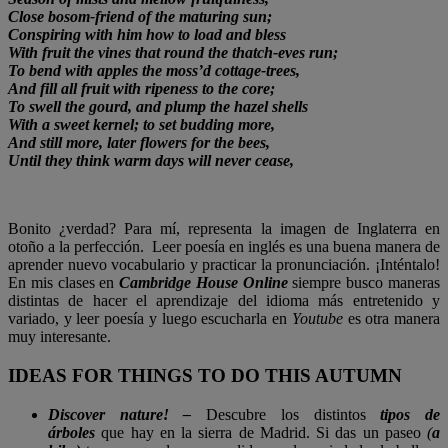
Close bosom-friend of the maturing sun;
Conspiring with him how to load and bless
With fruit the vines that round the thatch-eves run;
To bend with apples the moss’d cottage-trees,
And fill all fruit with ripeness to the core;
To swell the gourd, and plump the hazel shells
With a sweet kernel; to set budding more,
And still more, later flowers for the bees,
Until they think warm days will never cease,
Bonito ¿verdad? Para mí, representa la imagen de Inglaterra en
otoño a la perfección. Leer poesía en inglés es una buena manera de
aprender nuevo vocabulario y practicar la pronunciación. ¡Inténtalo!
En mis clases en
Cambridge House Online
siempre busco maneras
distintas de hacer el aprendizaje del idioma más entretenido y
variado, y leer poesía y luego escucharla en
Youtube
es otra manera
muy interesante.
IDEAS FOR THINGS TO DO THIS AUTUMN
Discover nature! –
Descubre los distintos
tipos de
árboles
que hay en la sierra de Madrid. Si das un paseo
(
a