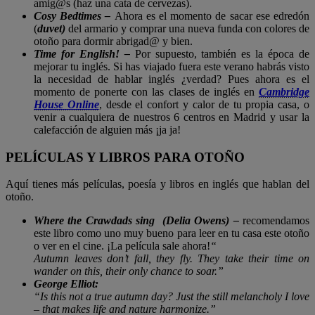
amig@s (haz una cata de cervezas).
Cosy Bedtimes –
Ahora es el momento de sacar ese edredón
(
duvet)
del armario y comprar una nueva funda con colores de
otoño para dormir abrigad@ y bien.
Time for English! –
Por supuesto, también es la época de
mejorar tu inglés. Si has viajado fuera este verano habrás visto
la necesidad de hablar inglés ¿verdad? Pues ahora es el
momento de ponerte con las clases de inglés en
Cambridge
House Online
, desde el confort y calor de tu propia casa, o
venir a cualquiera de nuestros 6 centros en Madrid y usar la
calefacción de alguien más ¡ja ja!
PELÍCULAS Y LIBROS PARA OTOÑO
Aquí tienes más películas, poesía y libros en inglés que hablan del
otoño.
Where the Crawdads sing (Delia Owens) –
recomendamos
este libro como uno muy bueno para leer en tu casa este otoño
o ver en el cine. ¡La película sale ahora!
“
Autumn leaves don’t fall, they fly. They take their time on
wander on this, their only chance to soar.”
George Elliot:
“Is this not a true autumn day? Just the still melancholy I love
– that makes life and nature harmonize.”