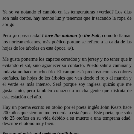
Ya se va notando el cambio en las temperaturas ¿verdad? Los días
son más cortos, hay menos luz y tenemos que ir sacando la ropa de
abrigo.
Pero ¡no pasa nada!
I love the autumn
(o
the Fall
, como lo llaman
los norteamericanos, más poético porque se refiere a la caída de las
hojas de los árboles en esta época ☺).
Me gusta ponerme los zapatos cerrados y un jersey y no tener que ir
evitando el sol, sino agradecer su contacto. Puedo salir a caminar y
todavía no hace mucho frío. El campo está precioso con sus colores
otoñales, las hojas de los árboles que van desde el rojo al marrón y
el verde es más intenso. Será porque soy inglesa quizás que me
gusta tanto, pero también conozco a mucha gente que disfruta de
esta estación del año.
Hay un poema escrito en otoño por el poeta inglés John Keats hace
200 años que siempre me recuerda a esta época. Este poeta, que solo
vio 25 otoños en su vida debido a su muerte a una temprana edad,
describe el otoño muy bien:
Season of mists and mellow fruitfulness,