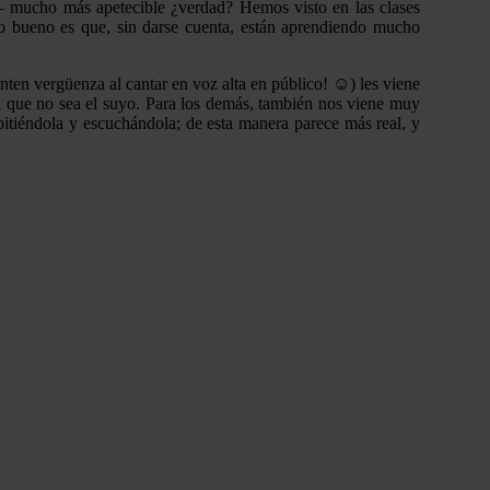
n– mucho más apetecible ¿verdad? Hemos visto en las clases
lo bueno es que, sin darse cuenta, están aprendiendo mucho
ten vergüenza al cantar en voz alta en público! ☺) les viene
a que no sea el suyo. Para los demás, también nos viene muy
pitiéndola y escuchándola; de esta manera parece más real, y