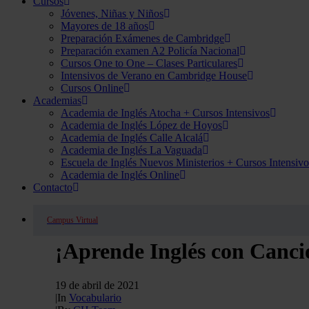
Cursos
Jóvenes, Niñas y Niños
Mayores de 18 años
Preparación Exámenes de Cambridge
Preparación examen A2 Policía Nacional
Cursos One to One – Clases Particulares
Intensivos de Verano en Cambridge House
Cursos Online
Academias
Academia de Inglés Atocha + Cursos Intensivos
Academia de Inglés López de Hoyos
Academia de Inglés Calle Alcalá
Academia de Inglés La Vaguada
Escuela de Inglés Nuevos Ministerios + Cursos Intensivo
Academia de Inglés Online
Contacto
Campus Virtual
¡Aprende Inglés con Canci
19 de abril de 2021
|
In
Vocabulario