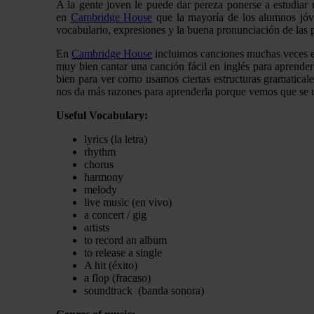
A la gente joven le puede dar pereza ponerse a estudiar
en
Cambridge House
que la mayoría de los alumnos jóve
vocabulario, expresiones y la buena pronunciación de las 
En
Cambridge House
incluimos canciones muchas veces en 
muy bien cantar una canción fácil en inglés para aprende
bien para ver como usamos ciertas estructuras gramaticale
nos da más razones para aprenderla porque vemos que se 
Useful Vocabulary:
lyrics (la letra)
rhythm
chorus
harmony
melody
live music (en vivo)
a concert / gig
artists
to record an album
to release a single
A hit (éxito)
a flop (fracaso)
soundtrack (banda sonora)