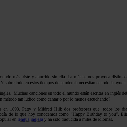
undo más triste y aburrido sin ella. La música nos provoca distintos
es. Y sobre todo en estos tiempos de pandemia necesitamos todo la ayu
nglés. Muchas canciones en todo el mundo están escritas en inglés deb
un método tan lúdico como cantar o por lo menos escuchando?
 en 1893, Patty y Mildred Hill; dos profesoras que, todos los dí
lodía de lo que hoy conocemos como “Happy Birthday to you”. Ella
popular en
lengua inglesa
y ha sido traducida a miles de idiomas.