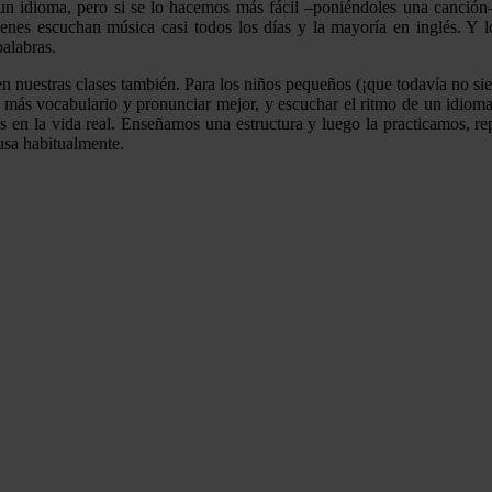
 un idioma, pero si se lo hacemos más fácil –poniéndoles una canció
nes escuchan música casi todos los días y la mayoría en inglés. Y 
palabras.
nuestras clases también. Para los niños pequeños (¡que todavía no sien
r más vocabulario y pronunciar mejor, y escuchar el ritmo de un idiom
s en la vida real. Enseñamos una estructura y luego la practicamos, re
usa habitualmente.