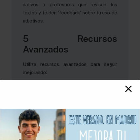
nativos o profesores que revisen tus
textos y te den ‘feedback’ sobre tu uso de
adjetivos.
5 Recursos
Avanzados
Utiliza recursos avanzados para seguir
mejorando:
Diccionarios de sinónimos y antónimos
:
Herramientas como Thesaurus.com te
ayudan a encontrar alternativas y expandir
tu vocabulario.
Cursos avanzados
: Inscribirte en cursos de
inglés avanzado puede ofrecerte
estructuras y ejercicios específicos para