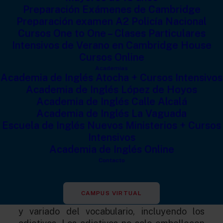
2 DE JULIO DE 2024
|
IN
CAMBRIDGE HOUSE
,
VOCABULARIO
|
BY
Preparación Exámenes de Cambridge
NICK
Preparación examen A2 Policía Nacional
Cursos One to One – Clases Particulares
Intensivos de Verano en Cambridge House
Cursos Online
Academias
Academia de Inglés Atocha + Cursos Intensivos
Academia de Inglés López de Hoyos
Academia de Inglés Calle Alcalá
Cómo Mejorar el Uso de
Academia de Inglés La Vaguada
Escuela de Inglés Nuevos Ministerios + Cursos
Adjetivos en Inglés para
Intensivos
Alcanzar el Nivel C2
Academia de Inglés Online
Contacto
Lograr un dominio avanzado del inglés,
específicamente alcanzar el nivel
C2
CAMPUS VIRTUAL
(PROFICIENCY
), requiere un manejo preciso
y variado del vocabulario, incluyendo los