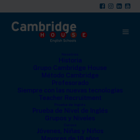
modal-check
Nosotros
Historia
Grupo Cambridge House
Método Cambridge
Profesorado
Siempre con las nuevas tecnologías
Teacher Recruitment
Alcanzar el nivel C2 –
Prueba de Inglés
Prueba de Nivel de Inglés
mejorando tu
Grupos y Niveles
vocabulario
Cursos
Jóvenes, Niñas y Niños
Mayores de 18 años