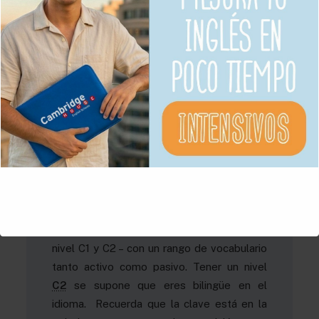
mejorar tu uso de adjetivos. En
Cambridge
House English Schools
tanto
Online
como
presencial
ofrecemos cursos de
preparación de
C2 – Proficiency
además
de niveles altos de inglés general.
Conclusión
Alcanzar el nivel C2 en inglés es un
desafío, pero con dedicación y las
estrategias adecuadas, puedes mejorar
significativamente tu uso del vocabulario.
Quizás es la diferencia más obvia entre el
nivel C1 y C2 – con un rango de vocabulario
tanto activo como pasivo. Tener un nivel
C2
se supone que eres bilingüe en el
idioma. Recuerda que la clave está en la