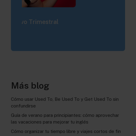
Curso Intensivo Trimestral
Cur
Preparación Exámenes de
Adu
Cambridge
Más blog
Cómo usar Used To, Be Used To y Get Used To sin
confundirse
Guía de verano para principiantes: cómo aprovechar
las vacaciones para mejorar tu inglés
Cómo organizar tu tiempo libre y viajes cortos de fin