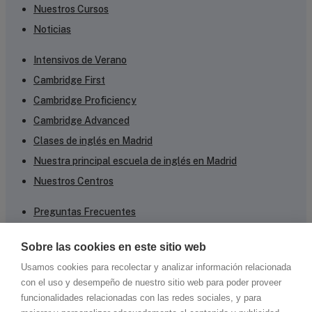
Nuestros Cursos
Noticias
Intensivos de Verano
Cambridge First
Cambridge Proficiency
Cambridge Advanced
Clases de inglés en Madrid
Nuestra principal escuela de inglés en Madrid
Nuestros Centros
Preguntas Frecuentes
Prueba de Inglés Online
Sobre las cookies en este sitio web
Aprender Inglés Online
Usamos cookies para recolectar y analizar información relacionada
Business English
con el uso y desempeño de nuestro sitio web para poder proveer
Inglés para Negocios
funcionalidades relacionadas con las redes sociales, y para