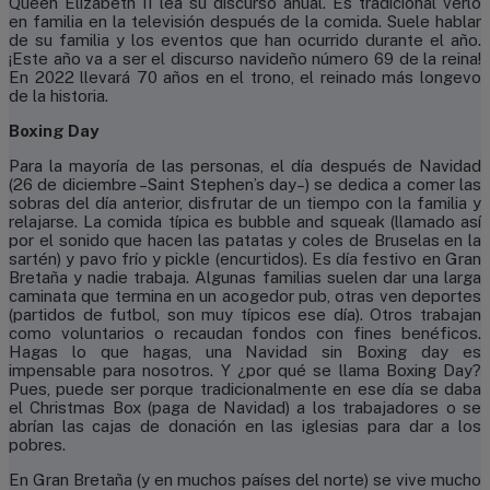
Queen Elizabeth II lea su discurso anual. Es tradicional verlo
en familia en la televisión después de la comida. Suele hablar
de su familia y los eventos que han ocurrido durante el año.
¡Este año va a ser el discurso navideño número 69 de la reina!
En 2022 llevará 70 años en el trono, el reinado más longevo
de la historia.
Boxing Day
Para la mayoría de las personas, el día después de Navidad
(26 de diciembre –Saint Stephen’s day–) se dedica a comer las
sobras del día anterior, disfrutar de un tiempo con la familia y
relajarse. La comida típica es bubble and squeak (llamado así
por el sonido que hacen las patatas y coles de Bruselas en la
sartén) y pavo frío y pickle (encurtidos). Es día festivo en Gran
Bretaña y nadie trabaja. Algunas familias suelen dar una larga
caminata que termina en un acogedor pub, otras ven deportes
(partidos de futbol, son muy típicos ese día). Otros trabajan
como voluntarios o recaudan fondos con fines benéficos.
Hagas lo que hagas, una Navidad sin Boxing day es
impensable para nosotros. Y ¿por qué se llama Boxing Day?
Pues, puede ser porque tradicionalmente en ese día se daba
el Christmas Box (paga de Navidad) a los trabajadores o se
abrían las cajas de donación en las iglesias para dar a los
pobres.
En Gran Bretaña (y en muchos países del norte) se vive mucho