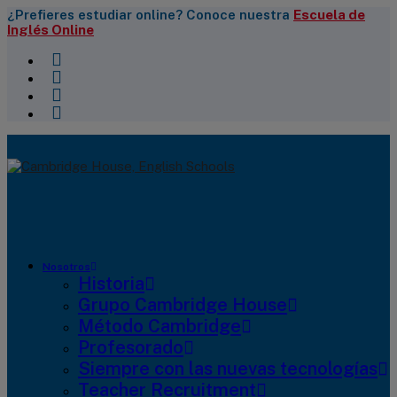
¿Prefieres estudiar online? Conoce nuestra
Escuela de
Inglés Online
Nosotros
Historia
Grupo Cambridge House
Método Cambridge
Profesorado
Siempre con las nuevas tecnologías
Teacher Recruitment