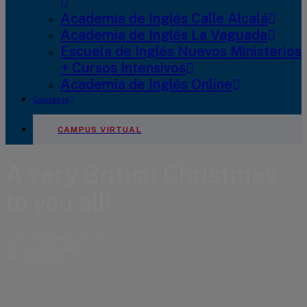
Academia de Inglés Calle Alcalá
Academia de Inglés La Vaguada
Escuela de Inglés Nuevos Ministerios
+ Cursos Intensivos
Academia de Inglés Online
Contacto
CAMPUS VIRTUAL
A very British Christmas
to you all!
13 DE DICIEMBRE DE 2021
|
IN
VOCABULARIO
|
BY
CH TEAM