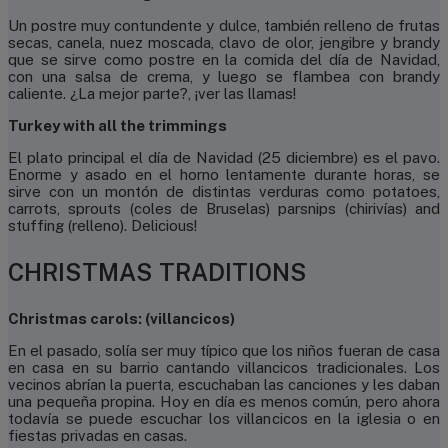
Un postre muy contundente y dulce, también relleno de frutas
secas, canela, nuez moscada, clavo de olor, jengibre y brandy
que se sirve como postre en la comida del día de Navidad,
con una salsa de crema, y luego se flambea con brandy
caliente. ¿La mejor parte?, ¡ver las llamas!
Turkey with all the trimmings
El plato principal el día de Navidad (25 diciembre) es el pavo.
Enorme y asado en el horno lentamente durante horas, se
sirve con un montón de distintas verduras como potatoes,
carrots, sprouts (coles de Bruselas) parsnips (chirivías) and
stuffing (relleno). Delicious!
CHRISTMAS TRADITIONS
Christmas carols: (villancicos)
En el pasado, solía ser muy típico que los niños fueran de casa
en casa en su barrio cantando villancicos tradicionales. Los
vecinos abrían la puerta, escuchaban las canciones y les daban
una pequeña propina. Hoy en día es menos común, pero ahora
todavía se puede escuchar los villancicos en la iglesia o en
fiestas privadas en casas.