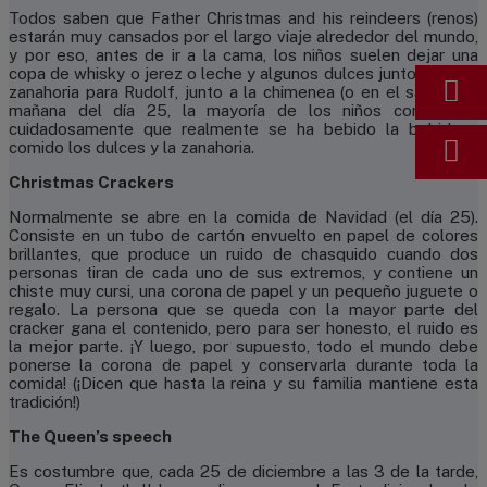
Todos saben que Father Christmas and his reindeers (renos)
estarán muy cansados por el largo viaje alrededor del mundo,
y por eso, antes de ir a la cama, los niños suelen dejar una
copa de whisky o jerez o leche y algunos dulces junto con una
zanahoria para Rudolf, junto a la chimenea (o en el salón). La
mañana del día 25, la mayoría de los niños comprueba
cuidadosamente que realmente se ha bebido la bebida y
comido los dulces y la zanahoria.
Christmas Crackers
Normalmente se abre en la comida de Navidad (el día 25).
Consiste en un tubo de cartón envuelto en papel de colores
brillantes, que produce un ruido de chasquido cuando dos
personas tiran de cada uno de sus extremos, y contiene un
chiste muy cursi, una corona de papel y un pequeño juguete o
regalo. La persona que se queda con la mayor parte del
cracker gana el contenido, pero para ser honesto, el ruido es
la mejor parte. ¡Y luego, por supuesto, todo el mundo debe
ponerse la corona de papel y conservarla durante toda la
comida! (¡Dicen que hasta la reina y su familia mantiene esta
tradición!)
The Queen’s speech
Es costumbre que, cada 25 de diciembre a las 3 de la tarde,